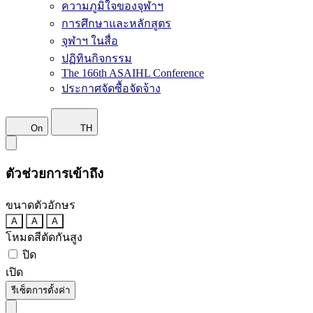
ความภูมิใจของจุฬาฯ
การศึกษาและหลักสูตร
จุฬาฯ ในสื่อ
ปฏิทินกิจกรรม
The 166th ASAIHL Conference
ประกาศจัดซื้อจัดจ้าง
On
TH
ตัวช่วยการเข้าถึง
ขนาดตัวอักษร
A
A
A
โหมดสีตัดกันสูง
ปิด
เปิด
รีเซ็ตการตั้งค่า