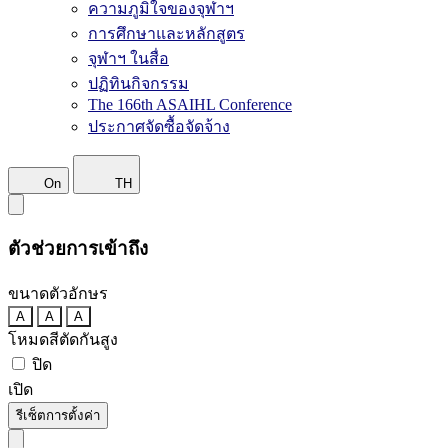
ความภูมิใจของจุฬาฯ
การศึกษาและหลักสูตร
จุฬาฯ ในสื่อ
ปฏิทินกิจกรรม
The 166th ASAIHL Conference
ประกาศจัดซื้อจัดจ้าง
On
TH
ตัวช่วยการเข้าถึง
ขนาดตัวอักษร
A
A
A
โหมดสีตัดกันสูง
ปิด
เปิด
รีเซ็ตการตั้งค่า