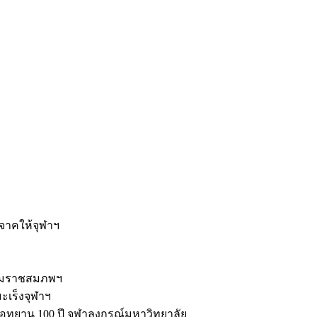
ะ
ิจาคให้จุฬาฯ
รมราชสมภพฯ
มะเร็งจุฬาฯ
ุทยาน 100 ปี จุฬาลงกรณ์มหาวิทยาลัย