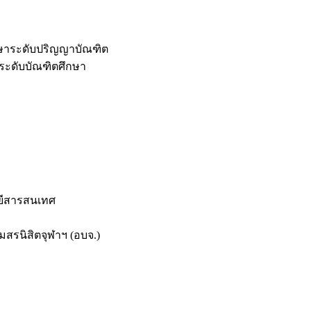
กษาระดับปริญญาบัณฑิต
ระดับบัณฑิตศึกษา
ยีสารสนเทศ
สรนิสิตจุฬาฯ (อบจ.)