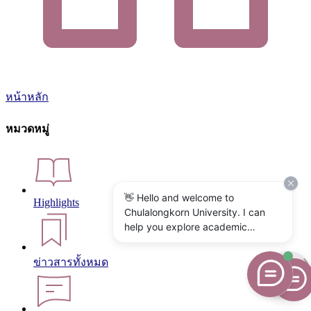
หน้าหลัก
หมวดหมู่
👋 Hello and welcome to
Highlights
Chulalongkorn University. I can
help you explore academic
programs, admissions, research,
campus life, and university
ข่าวสารทั้งหมด
services. What would you like to
know?