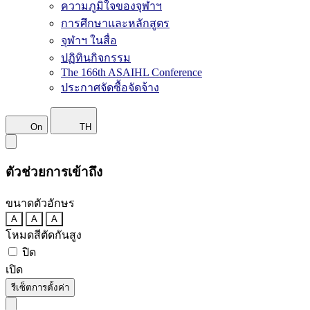
ความภูมิใจของจุฬาฯ
การศึกษาและหลักสูตร
จุฬาฯ ในสื่อ
ปฏิทินกิจกรรม
The 166th ASAIHL Conference
ประกาศจัดซื้อจัดจ้าง
On
TH
ตัวช่วยการเข้าถึง
ขนาดตัวอักษร
A
A
A
โหมดสีตัดกันสูง
ปิด
เปิด
รีเซ็ตการตั้งค่า