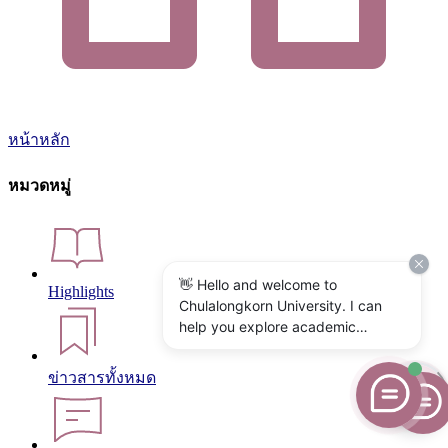
หน้าหลัก
หมวดหมู่
👋 Hello and welcome to
Highlights
Chulalongkorn University. I can
help you explore academic
programs, admissions, research,
campus life, and university
ข่าวสารทั้งหมด
services. What would you like to
know?