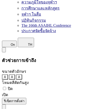
ความภูมิใจของจุฬาฯ
การศึกษาและหลักสูตร
จุฬาฯ ในสื่อ
ปฏิทินกิจกรรม
The 166th ASAIHL Conference
ประกาศจัดซื้อจัดจ้าง
On
TH
ตัวช่วยการเข้าถึง
ขนาดตัวอักษร
A
A
A
โหมดสีตัดกันสูง
ปิด
เปิด
รีเซ็ตการตั้งค่า