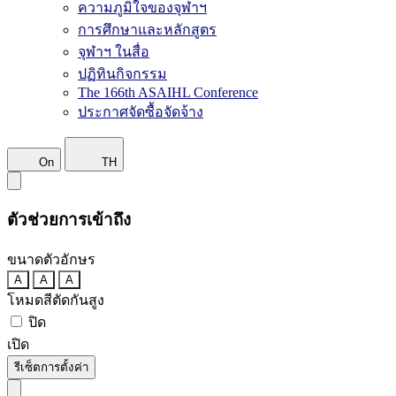
ความภูมิใจของจุฬาฯ
การศึกษาและหลักสูตร
จุฬาฯ ในสื่อ
ปฏิทินกิจกรรม
The 166th ASAIHL Conference
ประกาศจัดซื้อจัดจ้าง
On
TH
ตัวช่วยการเข้าถึง
ขนาดตัวอักษร
A
A
A
โหมดสีตัดกันสูง
ปิด
เปิด
รีเซ็ตการตั้งค่า