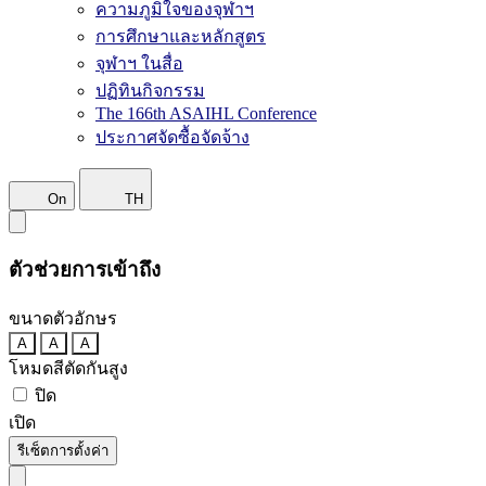
ความภูมิใจของจุฬาฯ
การศึกษาและหลักสูตร
จุฬาฯ ในสื่อ
ปฏิทินกิจกรรม
The 166th ASAIHL Conference
ประกาศจัดซื้อจัดจ้าง
On
TH
ตัวช่วยการเข้าถึง
ขนาดตัวอักษร
A
A
A
โหมดสีตัดกันสูง
ปิด
เปิด
รีเซ็ตการตั้งค่า