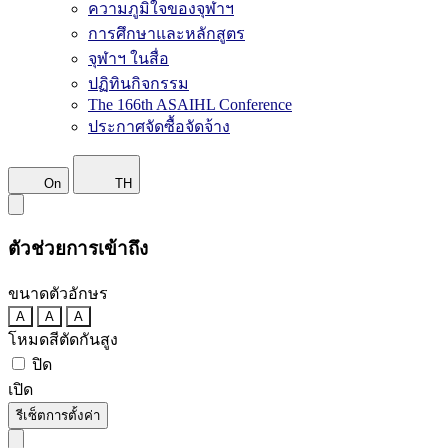
ความภูมิใจของจุฬาฯ
การศึกษาและหลักสูตร
จุฬาฯ ในสื่อ
ปฏิทินกิจกรรม
The 166th ASAIHL Conference
ประกาศจัดซื้อจัดจ้าง
On
TH
ตัวช่วยการเข้าถึง
ขนาดตัวอักษร
A
A
A
โหมดสีตัดกันสูง
ปิด
เปิด
รีเซ็ตการตั้งค่า