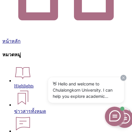
หน้าหลัก
หมวดหมู่
👋 Hello and welcome to
Highlights
Chulalongkorn University. I can
help you explore academic
programs, admissions, research,
campus life, and university
ข่าวสารทั้งหมด
services. What would you like to
know?