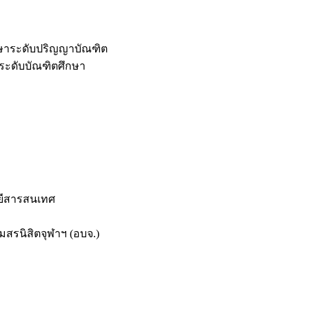
กษาระดับปริญญาบัณฑิต
ระดับบัณฑิตศึกษา
ยีสารสนเทศ
สรนิสิตจุฬาฯ (อบจ.)