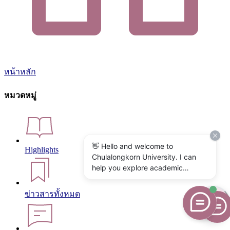
หน้าหลัก
หมวดหมู่
👋 Hello and welcome to
Highlights
Chulalongkorn University. I can
help you explore academic
programs, admissions, research,
campus life, and university
ข่าวสารทั้งหมด
services. What would you like to
know?