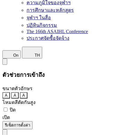
ความภูมิใจของจุฬาฯ
การศึกษาและหลักสูตร
จุฬาฯ ในสื่อ
ปฏิทินกิจกรรม
The 166th ASAIHL Conference
ประกาศจัดซื้อจัดจ้าง
On
TH
ตัวช่วยการเข้าถึง
ขนาดตัวอักษร
A
A
A
โหมดสีตัดกันสูง
ปิด
เปิด
รีเซ็ตการตั้งค่า