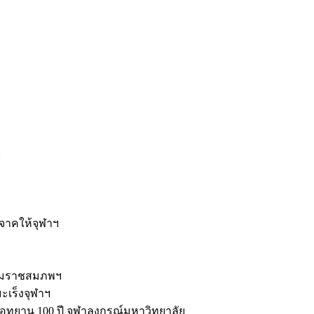
ะ
ิจาคให้จุฬาฯ
รมราชสมภพฯ
มะเร็งจุฬาฯ
ุทยาน 100 ปี จุฬาลงกรณ์มหาวิทยาลัย