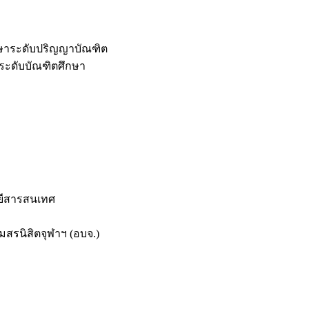
กษาระดับปริญญาบัณฑิต
ระดับบัณฑิตศึกษา
ยีสารสนเทศ
สรนิสิตจุฬาฯ (อบจ.)