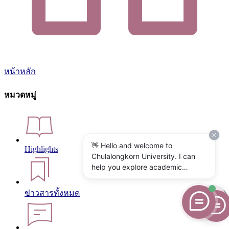
หน้าหลัก
หมวดหมู่
👋 Hello and welcome to
Highlights
Chulalongkorn University. I can
help you explore academic
programs, admissions, research,
campus life, and university
ข่าวสารทั้งหมด
services. What would you like to
know?