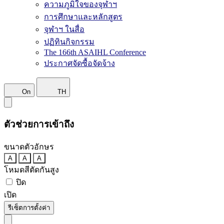
ความภูมิใจของจุฬาฯ
การศึกษาและหลักสูตร
จุฬาฯ ในสื่อ
ปฏิทินกิจกรรม
The 166th ASAIHL Conference
ประกาศจัดซื้อจัดจ้าง
On
TH
ตัวช่วยการเข้าถึง
ขนาดตัวอักษร
A
A
A
โหมดสีตัดกันสูง
ปิด
เปิด
รีเซ็ตการตั้งค่า