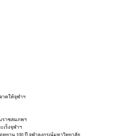
ะ
ิจาคให้จุฬาฯ
รมราชสมภพฯ
มะเร็งจุฬาฯ
ุทยาน 100 ปี จุฬาลงกรณ์มหาวิทยาลัย