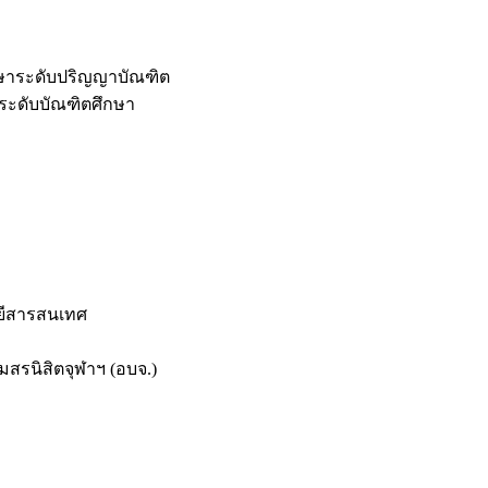
กษาระดับปริญญาบัณฑิต
ระดับบัณฑิตศึกษา
ยีสารสนเทศ
สรนิสิตจุฬาฯ (อบจ.)