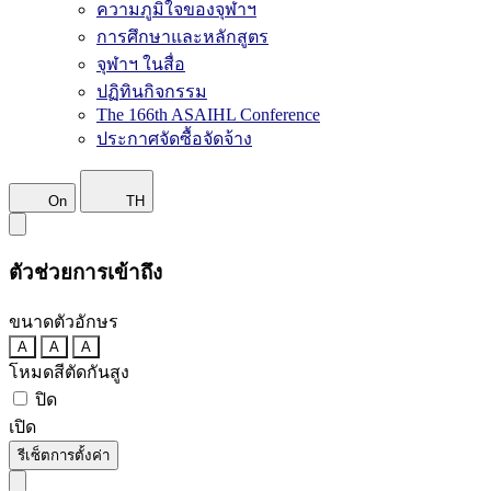
ความภูมิใจของจุฬาฯ
การศึกษาและหลักสูตร
จุฬาฯ ในสื่อ
ปฏิทินกิจกรรม
The 166th ASAIHL Conference
ประกาศจัดซื้อจัดจ้าง
On
TH
ตัวช่วยการเข้าถึง
ขนาดตัวอักษร
A
A
A
โหมดสีตัดกันสูง
ปิด
เปิด
รีเซ็ตการตั้งค่า