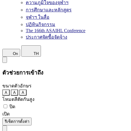
ความภูมิใจของจุฬาฯ
การศึกษาและหลักสูตร
จุฬาฯ ในสื่อ
ปฏิทินกิจกรรม
The 166th ASAIHL Conference
ประกาศจัดซื้อจัดจ้าง
On
TH
ตัวช่วยการเข้าถึง
ขนาดตัวอักษร
A
A
A
โหมดสีตัดกันสูง
ปิด
เปิด
รีเซ็ตการตั้งค่า