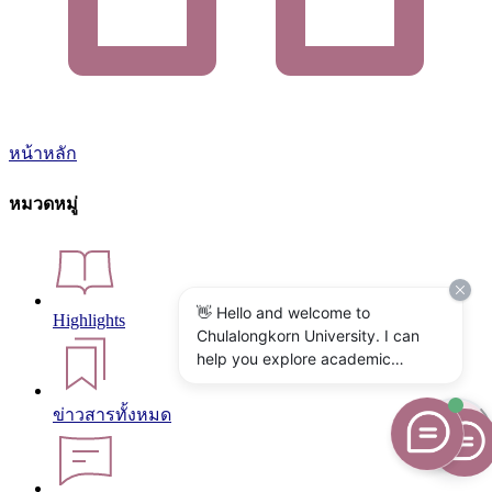
หน้าหลัก
หมวดหมู่
👋 Hello and welcome to
Highlights
Chulalongkorn University. I can
help you explore academic
programs, admissions, research,
campus life, and university
ข่าวสารทั้งหมด
services. What would you like to
know?