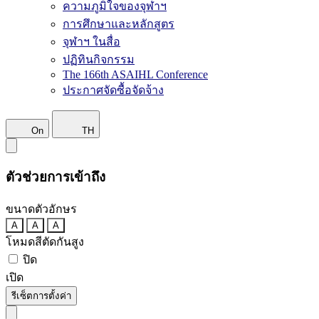
ความภูมิใจของจุฬาฯ
การศึกษาและหลักสูตร
จุฬาฯ ในสื่อ
ปฏิทินกิจกรรม
The 166th ASAIHL Conference
ประกาศจัดซื้อจัดจ้าง
On
TH
ตัวช่วยการเข้าถึง
ขนาดตัวอักษร
A
A
A
โหมดสีตัดกันสูง
ปิด
เปิด
รีเซ็ตการตั้งค่า