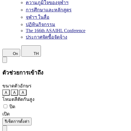
ความภูมิใจของจุฬาฯ
การศึกษาและหลักสูตร
จุฬาฯ ในสื่อ
ปฏิทินกิจกรรม
The 166th ASAIHL Conference
ประกาศจัดซื้อจัดจ้าง
On
TH
ตัวช่วยการเข้าถึง
ขนาดตัวอักษร
A
A
A
โหมดสีตัดกันสูง
ปิด
เปิด
รีเซ็ตการตั้งค่า