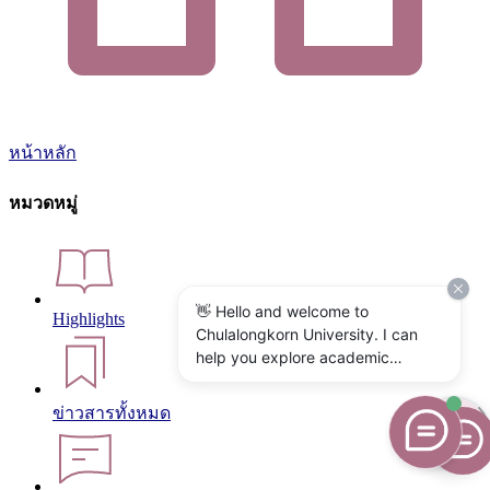
หน้าหลัก
หมวดหมู่
👋 Hello and welcome to
Highlights
Chulalongkorn University. I can
help you explore academic
programs, admissions, research,
campus life, and university
ข่าวสารทั้งหมด
services. What would you like to
know?