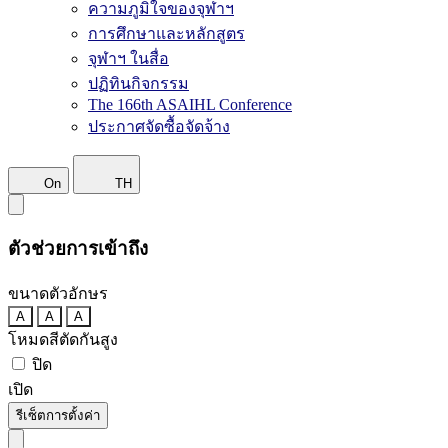
ความภูมิใจของจุฬาฯ
การศึกษาและหลักสูตร
จุฬาฯ ในสื่อ
ปฏิทินกิจกรรม
The 166th ASAIHL Conference
ประกาศจัดซื้อจัดจ้าง
On
TH
ตัวช่วยการเข้าถึง
ขนาดตัวอักษร
A
A
A
โหมดสีตัดกันสูง
ปิด
เปิด
รีเซ็ตการตั้งค่า