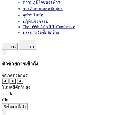
ความภูมิใจของจุฬาฯ
การศึกษาและหลักสูตร
จุฬาฯ ในสื่อ
ปฏิทินกิจกรรม
The 166th ASAIHL Conference
ประกาศจัดซื้อจัดจ้าง
On
TH
ตัวช่วยการเข้าถึง
ขนาดตัวอักษร
A
A
A
โหมดสีตัดกันสูง
ปิด
เปิด
รีเซ็ตการตั้งค่า