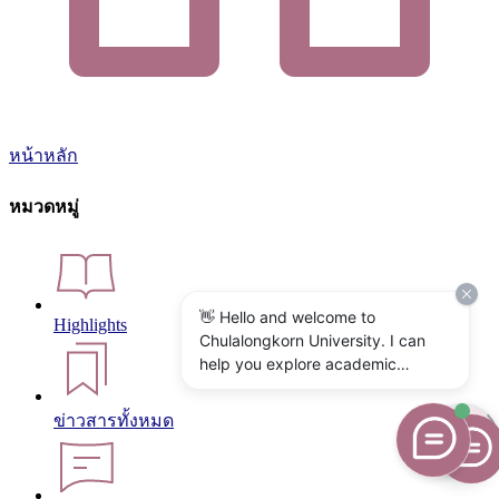
หน้าหลัก
หมวดหมู่
👋 Hello and welcome to
Highlights
Chulalongkorn University. I can
help you explore academic
programs, admissions, research,
campus life, and university
ข่าวสารทั้งหมด
services. What would you like to
know?