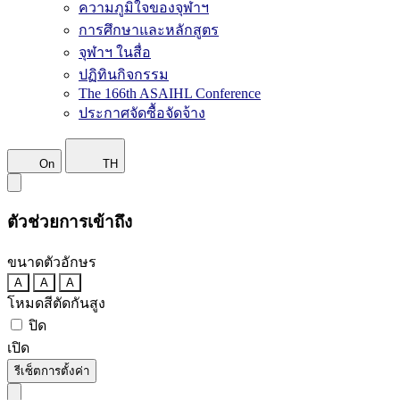
ความภูมิใจของจุฬาฯ
การศึกษาและหลักสูตร
จุฬาฯ ในสื่อ
ปฏิทินกิจกรรม
The 166th ASAIHL Conference
ประกาศจัดซื้อจัดจ้าง
On
TH
ตัวช่วยการเข้าถึง
ขนาดตัวอักษร
A
A
A
โหมดสีตัดกันสูง
ปิด
เปิด
รีเซ็ตการตั้งค่า