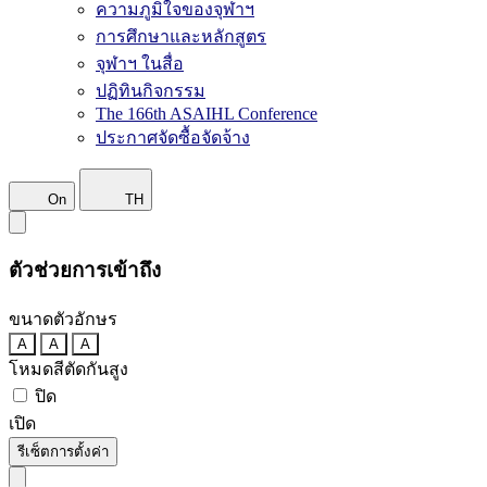
ความภูมิใจของจุฬาฯ
การศึกษาและหลักสูตร
จุฬาฯ ในสื่อ
ปฏิทินกิจกรรม
The 166th ASAIHL Conference
ประกาศจัดซื้อจัดจ้าง
On
TH
ตัวช่วยการเข้าถึง
ขนาดตัวอักษร
A
A
A
โหมดสีตัดกันสูง
ปิด
เปิด
รีเซ็ตการตั้งค่า