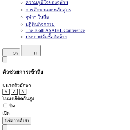
ความภูมิใจของจุฬาฯ
การศึกษาและหลักสูตร
จุฬาฯ ในสื่อ
ปฏิทินกิจกรรม
The 166th ASAIHL Conference
ประกาศจัดซื้อจัดจ้าง
On
TH
ตัวช่วยการเข้าถึง
ขนาดตัวอักษร
A
A
A
โหมดสีตัดกันสูง
ปิด
เปิด
รีเซ็ตการตั้งค่า