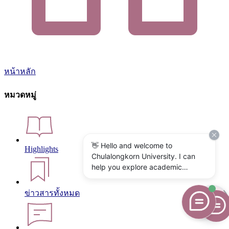
หน้าหลัก
หมวดหมู่
👋 Hello and welcome to
Highlights
Chulalongkorn University. I can
help you explore academic
programs, admissions, research,
campus life, and university
ข่าวสารทั้งหมด
services. What would you like to
know?