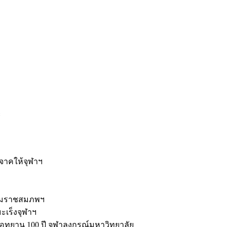
ะ
ิจาคให้จุฬาฯ
รมราชสมภพฯ
มะเร็งจุฬาฯ
ุทยาน 100 ปี จุฬาลงกรณ์มหาวิทยาลัย