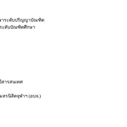
กษาระดับปริญญาบัณฑิต
ระดับบัณฑิตศึกษา
ยีสารสนเทศ
สรนิสิตจุฬาฯ (อบจ.)