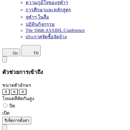
ความภูมิใจของจุฬาฯ
การศึกษาและหลักสูตร
จุฬาฯ ในสื่อ
ปฏิทินกิจกรรม
The 166th ASAIHL Conference
ประกาศจัดซื้อจัดจ้าง
On
TH
ตัวช่วยการเข้าถึง
ขนาดตัวอักษร
A
A
A
โหมดสีตัดกันสูง
ปิด
เปิด
รีเซ็ตการตั้งค่า