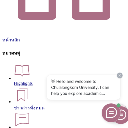
หน้าหลัก
หมวดหมู่
👋 Hello and welcome to
Highlights
Chulalongkorn University. I can
help you explore academic
programs, admissions, research,
campus life, and university
ข่าวสารทั้งหมด
services. What would you like to
know?