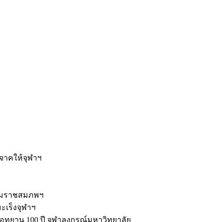
ะ
ิจาคให้จุฬาฯ
รมราชสมภพฯ
มะเร็งจุฬาฯ
ุทยาน 100 ปี จุฬาลงกรณ์มหาวิทยาลัย