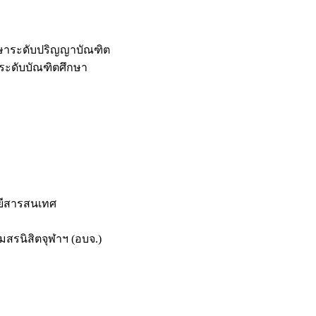
กษาระดับปริญญาบัณฑิต
ระดับบัณฑิตศึกษา
ยีสารสนเทศ
สรนิสิตจุฬาฯ (อบจ.)