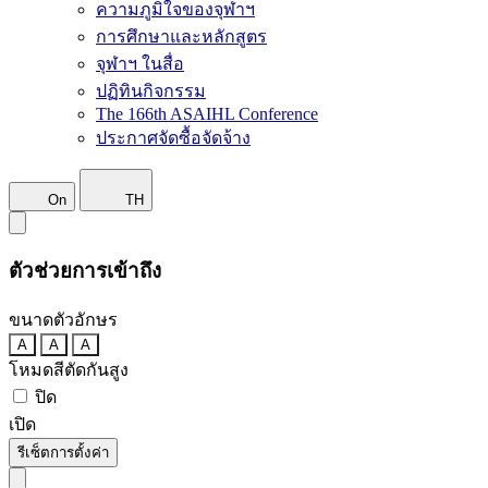
ความภูมิใจของจุฬาฯ
การศึกษาและหลักสูตร
จุฬาฯ ในสื่อ
ปฏิทินกิจกรรม
The 166th ASAIHL Conference
ประกาศจัดซื้อจัดจ้าง
On
TH
ตัวช่วยการเข้าถึง
ขนาดตัวอักษร
A
A
A
โหมดสีตัดกันสูง
ปิด
เปิด
รีเซ็ตการตั้งค่า