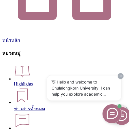
หน้าหลัก
หมวดหมู่
👋 Hello and welcome to
Highlights
Chulalongkorn University. I can
help you explore academic
programs, admissions, research,
campus life, and university
ข่าวสารทั้งหมด
services. What would you like to
know?