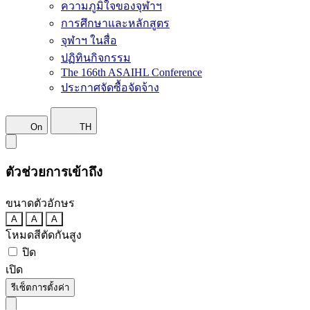
ความภูมิใจของจุฬาฯ
การศึกษาและหลักสูตร
จุฬาฯ ในสื่อ
ปฏิทินกิจกรรม
The 166th ASAIHL Conference
ประกาศจัดซื้อจัดจ้าง
On
TH
ตัวช่วยการเข้าถึง
ขนาดตัวอักษร
A
A
A
โหมดสีตัดกันสูง
ปิด
เปิด
รีเซ็ตการตั้งค่า