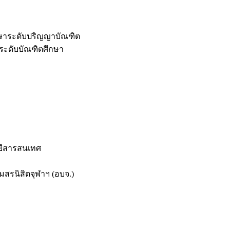
กษาระดับปริญญาบัณฑิต
ระดับบัณฑิตศึกษา
ยีสารสนเทศ
สรนิสิตจุฬาฯ (อบจ.)