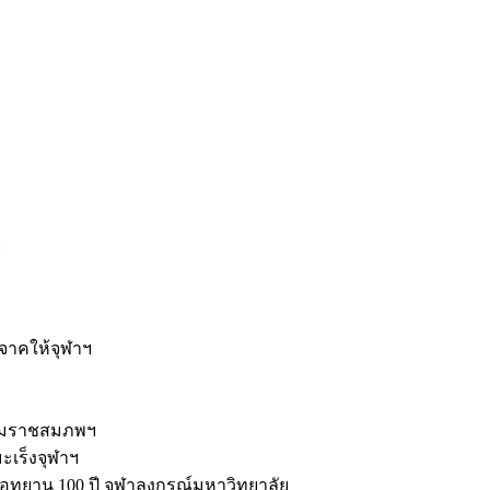
ะ
ิจาคให้จุฬาฯ
รมราชสมภพฯ
มะเร็งจุฬาฯ
ุทยาน 100 ปี จุฬาลงกรณ์มหาวิทยาลัย