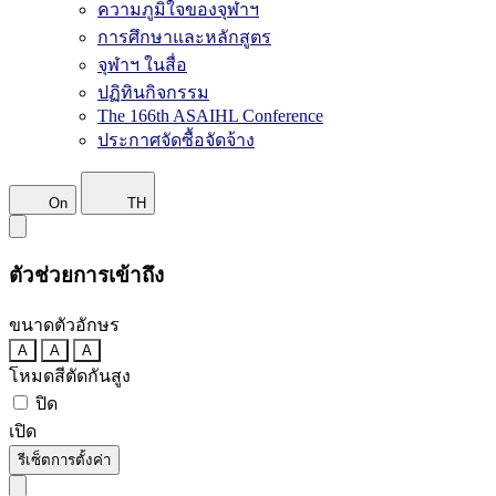
ความภูมิใจของจุฬาฯ
การศึกษาและหลักสูตร
จุฬาฯ ในสื่อ
ปฏิทินกิจกรรม
The 166th ASAIHL Conference
ประกาศจัดซื้อจัดจ้าง
On
TH
ตัวช่วยการเข้าถึง
ขนาดตัวอักษร
A
A
A
โหมดสีตัดกันสูง
ปิด
เปิด
รีเซ็ตการตั้งค่า