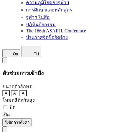
ความภูมิใจของจุฬาฯ
การศึกษาและหลักสูตร
จุฬาฯ ในสื่อ
ปฏิทินกิจกรรม
The 166th ASAIHL Conference
ประกาศจัดซื้อจัดจ้าง
On
TH
ตัวช่วยการเข้าถึง
ขนาดตัวอักษร
A
A
A
โหมดสีตัดกันสูง
ปิด
เปิด
รีเซ็ตการตั้งค่า