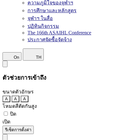
ความภูมิใจของจุฬาฯ
การศึกษาและหลักสูตร
จุฬาฯ ในสื่อ
ปฏิทินกิจกรรม
The 166th ASAIHL Conference
ประกาศจัดซื้อจัดจ้าง
On
TH
ตัวช่วยการเข้าถึง
ขนาดตัวอักษร
A
A
A
โหมดสีตัดกันสูง
ปิด
เปิด
รีเซ็ตการตั้งค่า