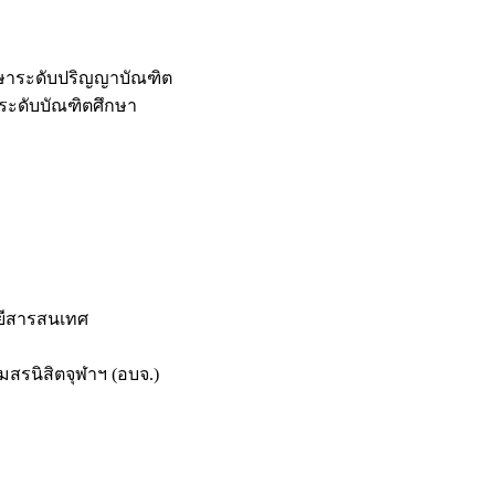
กษาระดับปริญญาบัณฑิต
ระดับบัณฑิตศึกษา
ยีสารสนเทศ
สรนิสิตจุฬาฯ (อบจ.)