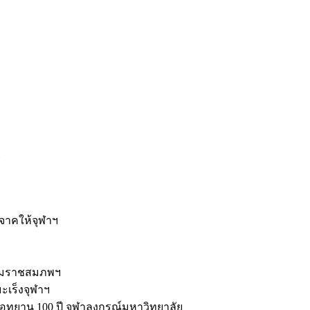
ะ
ิจาคให้จุฬาฯ
รมราชสมภพฯ
มะเร็งจุฬาฯ
ุทยาน 100 ปี จุฬาลงกรณ์มหาวิทยาลัย