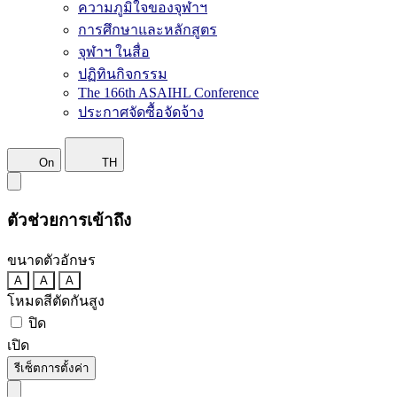
ความภูมิใจของจุฬาฯ
การศึกษาและหลักสูตร
จุฬาฯ ในสื่อ
ปฏิทินกิจกรรม
The 166th ASAIHL Conference
ประกาศจัดซื้อจัดจ้าง
On
TH
ตัวช่วยการเข้าถึง
ขนาดตัวอักษร
A
A
A
โหมดสีตัดกันสูง
ปิด
เปิด
รีเซ็ตการตั้งค่า