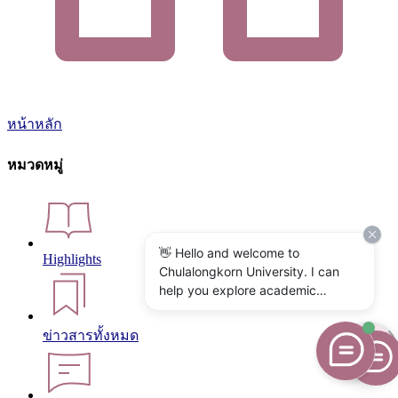
หน้าหลัก
หมวดหมู่
👋 Hello and welcome to
Highlights
Chulalongkorn University. I can
help you explore academic
programs, admissions, research,
campus life, and university
ข่าวสารทั้งหมด
services. What would you like to
know?