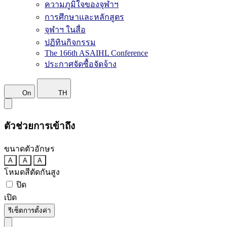
ความภูมิใจของจุฬาฯ
การศึกษาและหลักสูตร
จุฬาฯ ในสื่อ
ปฏิทินกิจกรรม
The 166th ASAIHL Conference
ประกาศจัดซื้อจัดจ้าง
On
TH
ตัวช่วยการเข้าถึง
ขนาดตัวอักษร
A
A
A
โหมดสีตัดกันสูง
ปิด
เปิด
รีเซ็ตการตั้งค่า