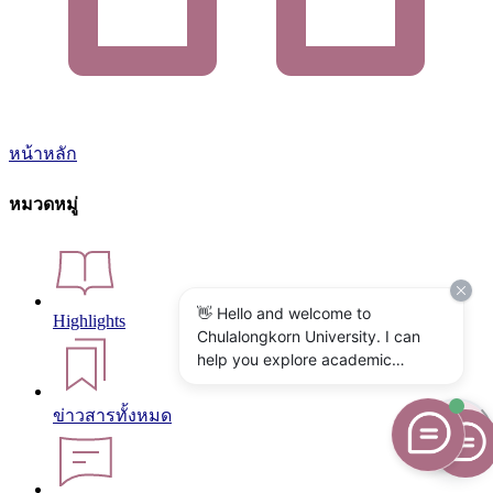
หน้าหลัก
หมวดหมู่
👋 Hello and welcome to
Highlights
Chulalongkorn University. I can
help you explore academic
programs, admissions, research,
campus life, and university
ข่าวสารทั้งหมด
services. What would you like to
know?