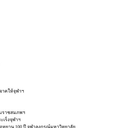
ะ
ิจาคให้จุฬาฯ
รมราชสมภพฯ
มะเร็งจุฬาฯ
ุทยาน 100 ปี จุฬาลงกรณ์มหาวิทยาลัย