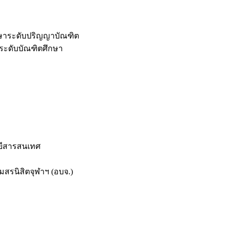
กษาระดับปริญญาบัณฑิต
ระดับบัณฑิตศึกษา
ยีสารสนเทศ
สรนิสิตจุฬาฯ (อบจ.)