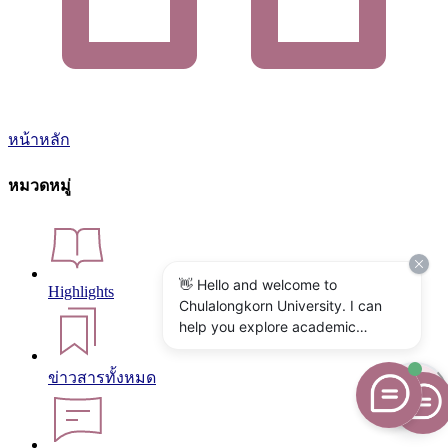
หน้าหลัก
หมวดหมู่
👋 Hello and welcome to
Highlights
Chulalongkorn University. I can
help you explore academic
programs, admissions, research,
campus life, and university
ข่าวสารทั้งหมด
services. What would you like to
know?