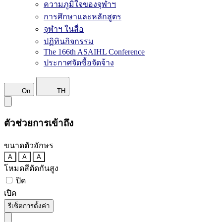
ความภูมิใจของจุฬาฯ
การศึกษาและหลักสูตร
จุฬาฯ ในสื่อ
ปฏิทินกิจกรรม
The 166th ASAIHL Conference
ประกาศจัดซื้อจัดจ้าง
On
TH
ตัวช่วยการเข้าถึง
ขนาดตัวอักษร
A
A
A
โหมดสีตัดกันสูง
ปิด
เปิด
รีเซ็ตการตั้งค่า