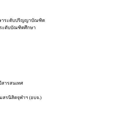
กษาระดับปริญญาบัณฑิต
ระดับบัณฑิตศึกษา
ยีสารสนเทศ
สรนิสิตจุฬาฯ (อบจ.)