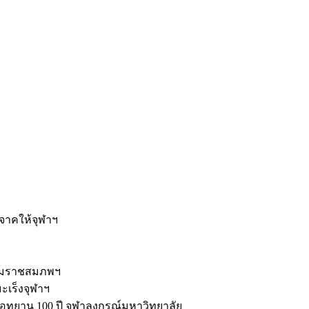
ะ
ิจาคให้จุฬาฯ
รมราชสมภพฯ
มะเร็งจุฬาฯ
ุทยาน 100 ปี จุฬาลงกรณ์มหาวิทยาลัย