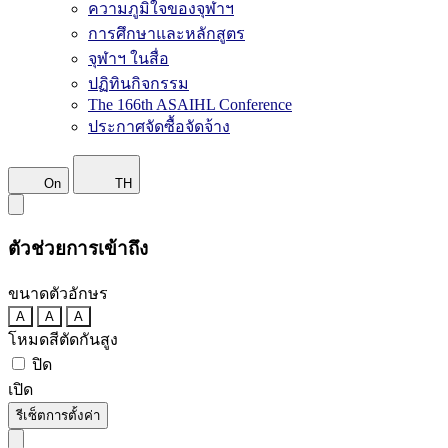
ความภูมิใจของจุฬาฯ
การศึกษาและหลักสูตร
จุฬาฯ ในสื่อ
ปฏิทินกิจกรรม
The 166th ASAIHL Conference
ประกาศจัดซื้อจัดจ้าง
On
TH
ตัวช่วยการเข้าถึง
ขนาดตัวอักษร
A
A
A
โหมดสีตัดกันสูง
ปิด
เปิด
รีเซ็ตการตั้งค่า