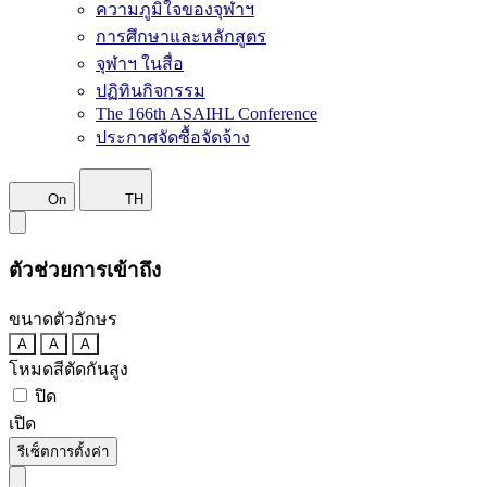
ความภูมิใจของจุฬาฯ
การศึกษาและหลักสูตร
จุฬาฯ ในสื่อ
ปฏิทินกิจกรรม
The 166th ASAIHL Conference
ประกาศจัดซื้อจัดจ้าง
On
TH
ตัวช่วยการเข้าถึง
ขนาดตัวอักษร
A
A
A
โหมดสีตัดกันสูง
ปิด
เปิด
รีเซ็ตการตั้งค่า