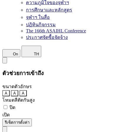
ความภูมิใจของจุฬาฯ
การศึกษาและหลักสูตร
จุฬาฯ ในสื่อ
ปฏิทินกิจกรรม
The 166th ASAIHL Conference
ประกาศจัดซื้อจัดจ้าง
On
TH
ตัวช่วยการเข้าถึง
ขนาดตัวอักษร
A
A
A
โหมดสีตัดกันสูง
ปิด
เปิด
รีเซ็ตการตั้งค่า