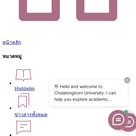
หน้าหลัก
หมวดหมู่
👋 Hello and welcome to
Highlights
Chulalongkorn University. I can
help you explore academic
programs, admissions, research,
campus life, and university
ข่าวสารทั้งหมด
services. What would you like to
know?