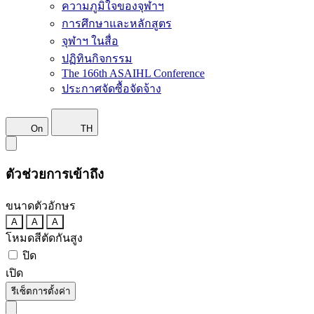
ความภูมิใจของจุฬาฯ
การศึกษาและหลักสูตร
จุฬาฯ ในสื่อ
ปฏิทินกิจกรรม
The 166th ASAIHL Conference
ประกาศจัดซื้อจัดจ้าง
On
TH
ตัวช่วยการเข้าถึง
ขนาดตัวอักษร
A
A
A
โหมดสีตัดกันสูง
ปิด
เปิด
รีเซ็ตการตั้งค่า