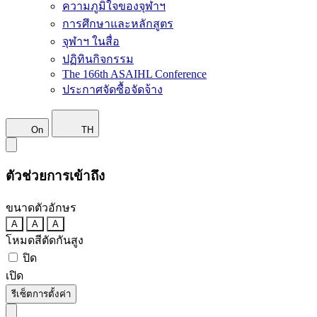
ความภูมิใจของจุฬาฯ
การศึกษาและหลักสูตร
จุฬาฯ ในสื่อ
ปฏิทินกิจกรรม
The 166th ASAIHL Conference
ประกาศจัดซื้อจัดจ้าง
On
TH
ตัวช่วยการเข้าถึง
ขนาดตัวอักษร
A
A
A
โหมดสีตัดกันสูง
ปิด
เปิด
รีเซ็ตการตั้งค่า