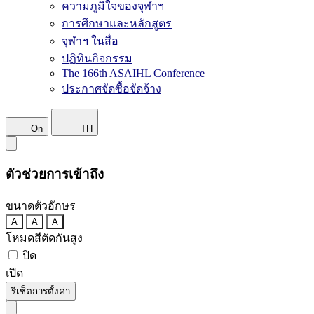
ความภูมิใจของจุฬาฯ
การศึกษาและหลักสูตร
จุฬาฯ ในสื่อ
ปฏิทินกิจกรรม
The 166th ASAIHL Conference
ประกาศจัดซื้อจัดจ้าง
On
TH
ตัวช่วยการเข้าถึง
ขนาดตัวอักษร
A
A
A
โหมดสีตัดกันสูง
ปิด
เปิด
รีเซ็ตการตั้งค่า