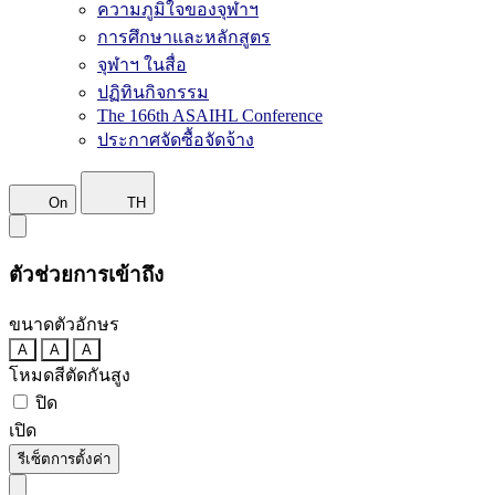
ความภูมิใจของจุฬาฯ
การศึกษาและหลักสูตร
จุฬาฯ ในสื่อ
ปฏิทินกิจกรรม
The 166th ASAIHL Conference
ประกาศจัดซื้อจัดจ้าง
On
TH
ตัวช่วยการเข้าถึง
ขนาดตัวอักษร
A
A
A
โหมดสีตัดกันสูง
ปิด
เปิด
รีเซ็ตการตั้งค่า