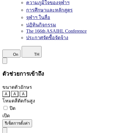
ความภูมิใจของจุฬาฯ
การศึกษาและหลักสูตร
จุฬาฯ ในสื่อ
ปฏิทินกิจกรรม
The 166th ASAIHL Conference
ประกาศจัดซื้อจัดจ้าง
On
TH
ตัวช่วยการเข้าถึง
ขนาดตัวอักษร
A
A
A
โหมดสีตัดกันสูง
ปิด
เปิด
รีเซ็ตการตั้งค่า