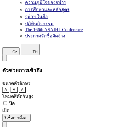
ความภูมิใจของจุฬาฯ
การศึกษาและหลักสูตร
จุฬาฯ ในสื่อ
ปฏิทินกิจกรรม
The 166th ASAIHL Conference
ประกาศจัดซื้อจัดจ้าง
On
TH
ตัวช่วยการเข้าถึง
ขนาดตัวอักษร
A
A
A
โหมดสีตัดกันสูง
ปิด
เปิด
รีเซ็ตการตั้งค่า