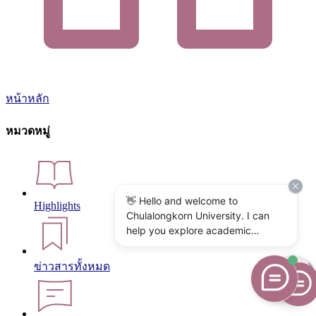
หน้าหลัก
หมวดหมู่
👋 Hello and welcome to
Highlights
Chulalongkorn University. I can
help you explore academic
programs, admissions, research,
campus life, and university
ข่าวสารทั้งหมด
services. What would you like to
know?