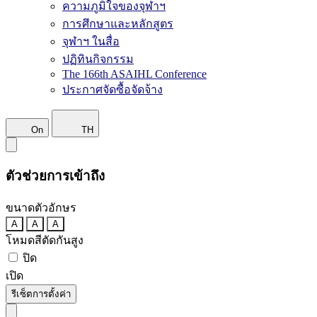
ความภูมิใจของจุฬาฯ
การศึกษาและหลักสูตร
จุฬาฯ ในสื่อ
ปฏิทินกิจกรรม
The 166th ASAIHL Conference
ประกาศจัดซื้อจัดจ้าง
On
TH
ตัวช่วยการเข้าถึง
ขนาดตัวอักษร
A
A
A
โหมดสีตัดกันสูง
ปิด
เปิด
รีเซ็ตการตั้งค่า