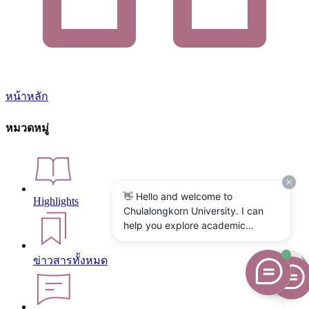
หน้าหลัก
หมวดหมู่
👋 Hello and welcome to
Highlights
Chulalongkorn University. I can
help you explore academic
programs, admissions, research,
campus life, and university
ข่าวสารทั้งหมด
services. What would you like to
know?