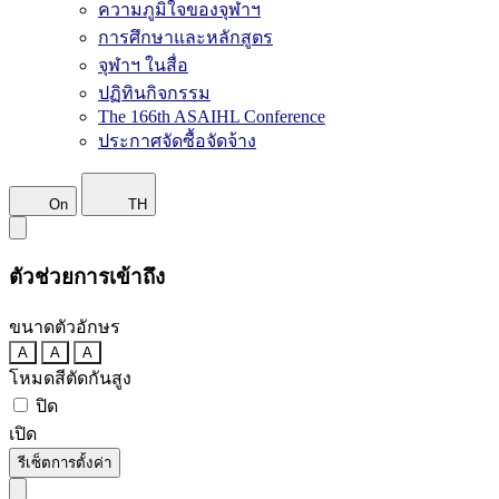
ความภูมิใจของจุฬาฯ
การศึกษาและหลักสูตร
จุฬาฯ ในสื่อ
ปฏิทินกิจกรรม
The 166th ASAIHL Conference
ประกาศจัดซื้อจัดจ้าง
On
TH
ตัวช่วยการเข้าถึง
ขนาดตัวอักษร
A
A
A
โหมดสีตัดกันสูง
ปิด
เปิด
รีเซ็ตการตั้งค่า