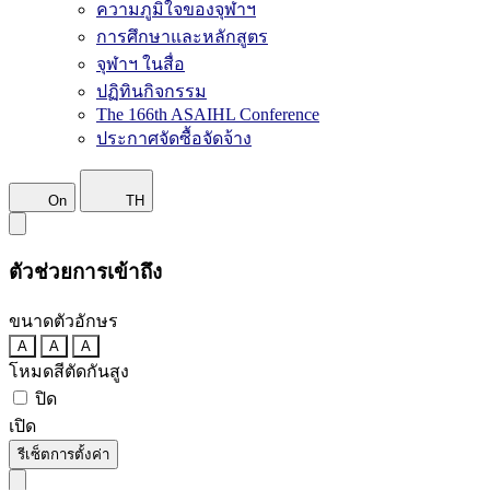
ความภูมิใจของจุฬาฯ
การศึกษาและหลักสูตร
จุฬาฯ ในสื่อ
ปฏิทินกิจกรรม
The 166th ASAIHL Conference
ประกาศจัดซื้อจัดจ้าง
On
TH
ตัวช่วยการเข้าถึง
ขนาดตัวอักษร
A
A
A
โหมดสีตัดกันสูง
ปิด
เปิด
รีเซ็ตการตั้งค่า