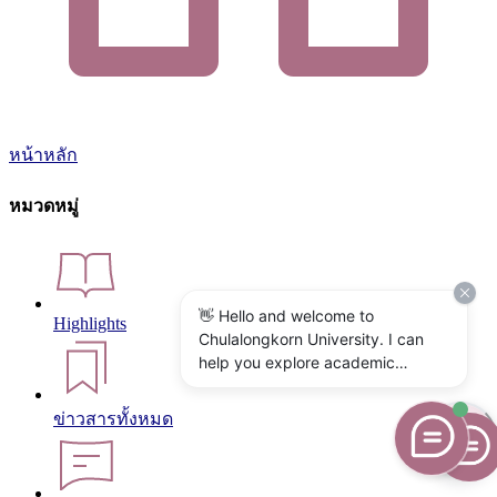
หน้าหลัก
หมวดหมู่
👋 Hello and welcome to
Highlights
Chulalongkorn University. I can
help you explore academic
programs, admissions, research,
campus life, and university
ข่าวสารทั้งหมด
services. What would you like to
know?