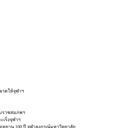
ะ
ิจาคให้จุฬาฯ
รมราชสมภพฯ
มะเร็งจุฬาฯ
ุทยาน 100 ปี จุฬาลงกรณ์มหาวิทยาลัย