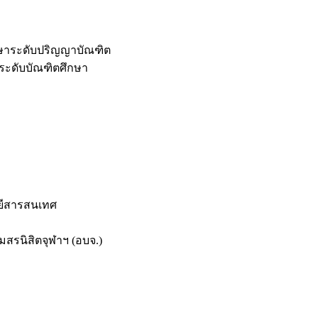
กษาระดับปริญญาบัณฑิต
ระดับบัณฑิตศึกษา
ยีสารสนเทศ
สรนิสิตจุฬาฯ (อบจ.)